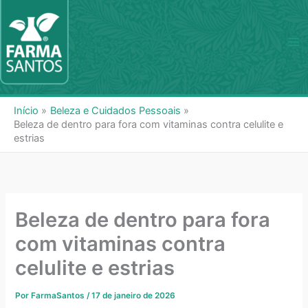
Ir
para
o
Ma
conteúdo
Me
Início
Beleza e Cuidados Pessoais
Beleza de dentro para fora com vitaminas contra celulite e
estrias
Beleza de dentro para fora
com vitaminas contra
celulite e estrias
Por
FarmaSantos
/
17 de janeiro de 2026