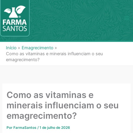
Ir
para
o
Ma
conteúdo
Me
Início
Emagrecimento
Como as vitaminas e minerais influenciam o seu
emagrecimento?
Como as vitaminas e
minerais influenciam o seu
emagrecimento?
Por
FarmaSantos
/
1 de julho de 2026