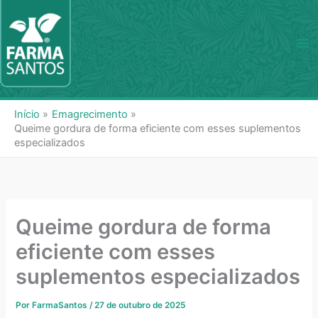
Ir
para
o
Ma
conteúdo
Me
Início
Emagrecimento
Queime gordura de forma eficiente com esses suplementos
especializados
Queime gordura de forma
eficiente com esses
suplementos especializados
Por
FarmaSantos
/
27 de outubro de 2025